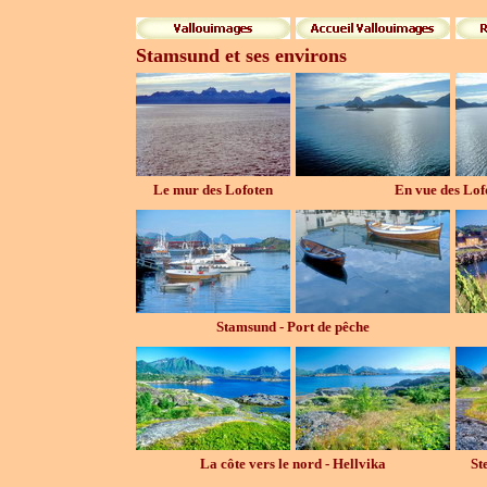
Stamsund et ses environs
Le mur des Lofoten
En vue des Lof
Stamsund - Port de pêche
La côte vers le nord - Hellvika
St