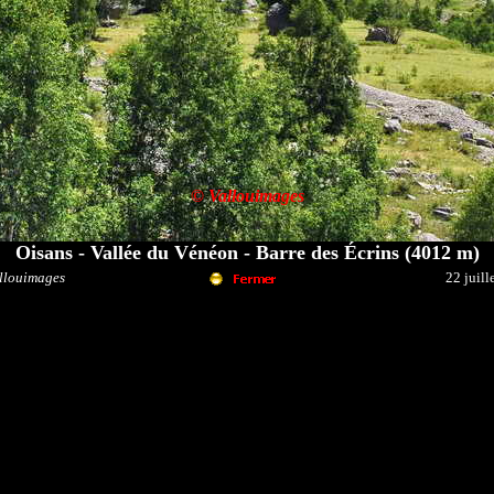
© Vallouimages
Oi
san
s - Vallée du Vénéon - Barre des Écrins (4012 m)
llouimages
22 juill