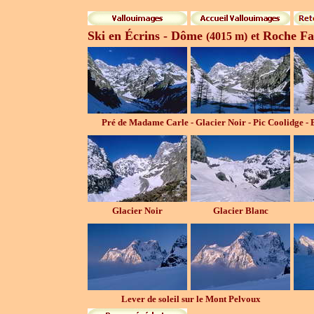
Ski en Écrins - Dôme
Roche Fa
(4015 m)
et
Pré de Madame Carle - Glacier Noir - Pic Coolidge - 
Glacier Noir
Glacier Blanc
Lever de soleil sur le Mont Pelvoux