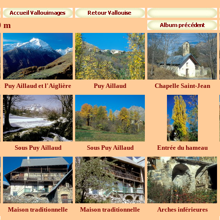
0 m
x
Puy Aillaud et l'Aiglière
Puy Aillaud
Chapelle Saint-Jean
Sous Puy Aillaud
Sous Puy Aillaud
Entrée du hameau
Maison traditionnelle
Maison traditionnelle
Arches inférieures