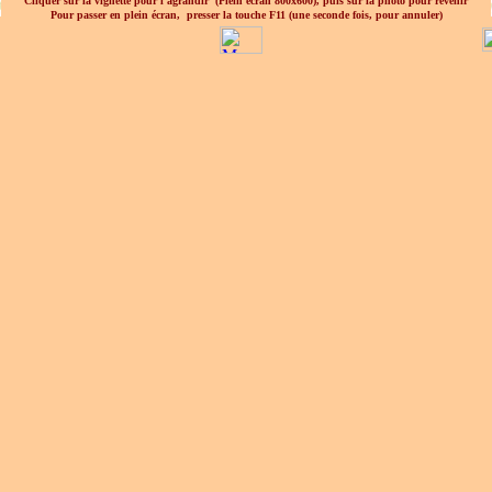
Cliquer sur la vignette pour l'agrandir
(Plein écran 800x600), puis sur la photo pour revenir
Pour passer en plein écran, presser la touche F11 (une seconde fois, pour annuler)