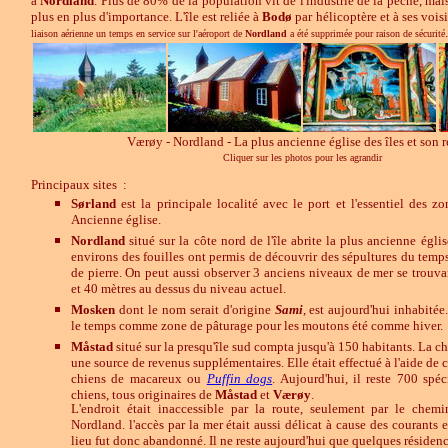
à
Nordland
. Plus de 80% de la population vit de l'industrie de la pêche, mai
plus en plus d'importance. L'île est reliée à
Bodø
par hélicoptère et à ses vois
.
liaison aérienne un temps en service sur l'aéroport de
Nordland
a été supprimée pour raison de sécurité
Værøy - Nordland - La plus ancienne église des îles et son r
Cliquer sur les photos pour les agrandir
Principaux sites :
Sørland
est la principale localité avec le port et l'essentiel des zon
Ancienne église.
Nordland
situé sur la côte nord de l'île abrite la plus ancienne égli
environs des fouilles ont permis de découvrir des sépultures du temps
de pierre. On peut aussi observer 3 anciens niveaux de mer se trouva
et 40 mètres au dessus du niveau actuel.
Mosken
dont le nom serait d'origine
Sami
, est aujourd'hui inhabitée.
le temps comme zone de pâturage pour les moutons été comme hiver.
Måstad
situé sur la presqu'île sud compta jusqu'à 150 habitants. La c
une source de revenus supplémentaires. Elle était effectué à l'aide de 
chiens de macareux ou
Puffin dogs
. Aujourd'hui, il reste 700 spé
chiens, tous originaires de
Måstad
et
Værøy
.
L'endroit était inaccessible par la route, seulement par le chem
Nordland. l'accès par la mer était aussi délicat à cause des courants
lieu fut donc abandonné. Il ne reste aujourd'hui que quelques résiden