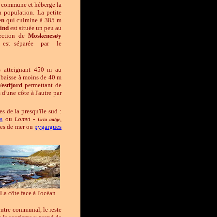
 commune et héberge la
la population. La petite
en
qui culmine à 385 m
ind
est située un peu au
rection de
Moskenesøy
 est séparée par le
 atteignant 450 m au
'abaisse à moins de 40 m
Vestfjord
permettant de
 d'une côte à l'autre par
es de la presqu'île sud :
s
ou
Lomvi
-
,
Uria aalge
igles de mer ou
pygargues
La côte face à l'océan
centre communal, le reste