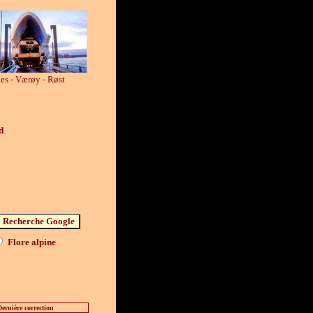
es - Værøy - Røst
d
.
Flore alpine
ernière correction