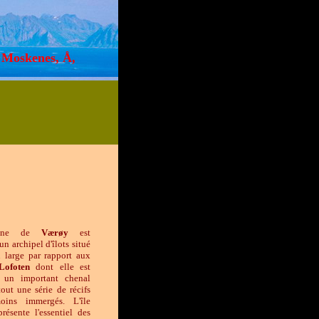
, Moskenes, Å,
une de
Værøy
est
un archipel d'îlots situé
 large par rapport aux
Lofoten
dont elle est
 un important chenal
out une série de récifs
ins immergés. L'île
ésente l'essentiel des