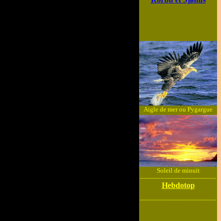
Aigle de mer ou Pygargue
Soleil de minuit
______________________
Hebdotop
______________________