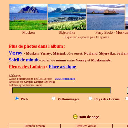
Mosken
Skjersvika
Ferry Bodø - Mosken
Cliquer sur les photos pour les agrandir
Plus de photos dans l'album
:
Værøy
-
Mosken
,
Værøy
,
Måstad
, côte ouest,
Norland
,
Skjervika
,
Sørlan
Soleil de minuit
-
Soleil de minuit
entre
Værøy
et
Moskenesøy
.
Fleurs des Lofoten
:
Flore arctique
Références
:
Guide d'informations des îles Lofoten -
www.lofoten.info
Brochure du
Lofoten Tørrfisk Museum
Lofoten og Vester
ålen - Aune
Web
Vallouimages
Pays des Écrins
Première version
Dernière version
D