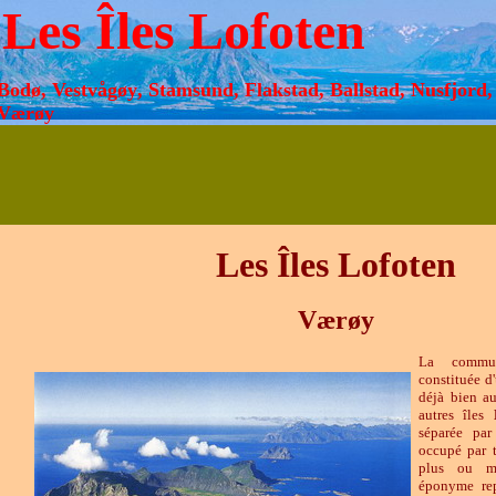
Les Îles Lofoten
Bodø, Vest
vågøy
,
Stamsund, Flakstad, Ballstad, Nusfjord
Værøy
Les Îles Lofoten
Værøy
La comm
constituée d'
déjà bien au
autres îles
séparée par
occupé par t
plus ou mo
éponyme repr