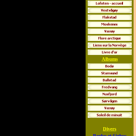
Albums
Divers
Rorbu et Sj
øhus