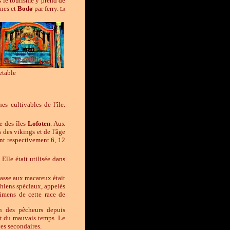
s le tourisme y prend de
ines et
Bodø
par ferry.
La
etable
es cultivables de l'île.
se des îles
Lofoten
. Aux
 des vikings et de l'âge
nt respectivement 6, 12
 Elle était utilisée dans
hasse aux macareux était
chiens spéciaux, appelés
cimens de cette race de
in des pêcheurs depuis
 et du mauvais temps. Le
ces secondaires.