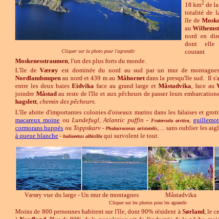
2
18 km
de la
totalité de 
île de
Mosk
au
Wilhemst
nord en di
dont elle
c
ourant
Cliquer sur la photo pour l'agrandir
Moskenesstraumen
, l'un des plus forts du monde.
L'île de
Værøy
est dominée du nord au sud par un mur de montagnes
Nordlandsnupen
au nord et 439 m au
Måhornet
dans la presqu'île sud. Il s
entre les deux baies
Eidvika
face au grand large et
Måstadvika
, face au
joindre
Måstad
au reste de l'île et aux pêcheurs de passer leurs embarcations
hagslett
,
chemin des pêcheurs
.
L'île abrite d'importantes colonies d'oiseaux marins dans les falaises et grott
macareux moine
ou
Lundefugl, Atlantic puffin
-
,
guillemot
Fratercula arctica
cormorans huppés
ou
Toppskarv
-
, ... sans oublier les a
Phalacrocorax aristotelis
à queue blanche
-
qui survolent le tout.
haliaeetus albicilla
Værøy vue du large - Un mur de montagnes
Måstadvika
Cliquer sur les photos pour les agrandir
Moins de 800 personnes habitent sur l'île, dont 90% résident à
S
ørland
, le 