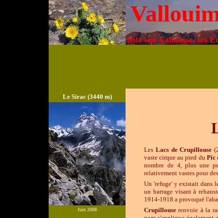
Valloui
Site sur Vallouise, les É
Le Sirac (3440 m)
L
Les
Lacs de Crupillouse
(2
vaste cirque au pied du
Pic 
nombre de 4, plus une pet
relativement vastes pour des
Un 'refuge' y existait dans l
un barrage visant à rehauss
1914-1918 a provoqué l'aba
Crupillouse
renvoie à la r
Juin 2008
nom s'applique également