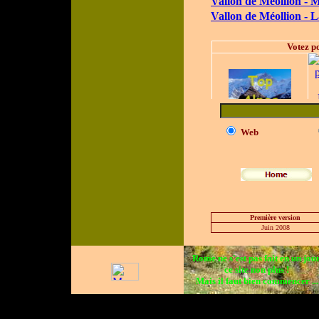
Vallon de Méollion - M
Vallon de Méollion - 
Web
Première version
Juin 2008
Rome ne s'est pas fait en un jour
ce site non plus !
Mais il faut bien commencer ...