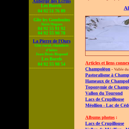
Auberge des
Écrins
Les Borels
Al
04 92 51 76
89
______________________
Gîte les Gondouins
Alain Hugues
04 92 55 91 92
04 92 55 90 78
______________________
La Pierre de l'Ours
Gîte rural, chambres
d'hôtes
Jean-Denis Rispaud
Les Borels
Articles et liens conne
04 92 55 98 54
______________________
Champoléon
-
Vallée d
Pastoralisme à Champ
Hameaux de Champol
Toponymie de Champ
Vallon du Tourond
Lacs de Crupillouse
Méollion - Lac de Céd
Albums photos
:
Lacs de Crupillouse