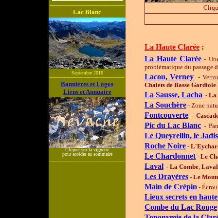
______________________
Cliqu
Lac Blanc
La Haute Clarée
:
La Haute Clarée
- Une
problématique du passage du
Septembre 2016
______________________
Lacou, Verney
- Verr
Bannières et Logos
Chalets de
Basse
Gardiole
.
Liens et Annuaire
La Sausse, Lacha
-
La
La Souchère
- Zone natur
Fontcouverte
-
Cascad
Pic du Lac Blanc
- Pan
Le
Queyrellin, le Jadis
Roche Noire
-
L'Eychar
Cliquer sur la vignette
pour accéder au sommaire
Le Chardonnet
-
Le Ch
______________________
Laval
-
La Combe
,
Laval
Les Drayères
-
Le Mout
Main de Crépin
- Écrou
Lieux secrets en haute
Combe du Lac Rouge
Toponymie de la Clar