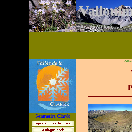
Valloui
Site sur Vallouise, les É
Passer
P
Sommaire Clarée