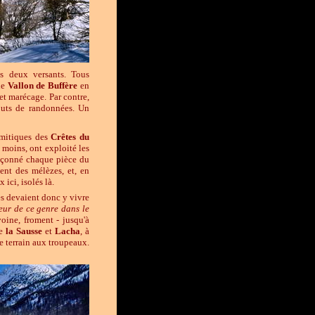
es deux versants. Tous
le
Vallon de
Buffère
en
et marécage. Par contre,
 buts de randonnées. Un
omitiques des
Crêtes du
 moins, ont exploité les
façonné chaque pièce du
ent des mélèzes, et, en
ici, isolés là.
es devaient donc y vivre
leur de ce genre dans le
voine, froment - jusqu'à
re
la
Sausse
et
Lacha
, à
e terrain aux troupeaux.