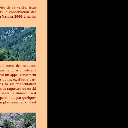
es de la vallée, issus
is la conservation des
u Natura 2000
, à moins
 seulement des moutons
ne part, par un retour à
aussi un appauvrissement
ovins, et, d'autre part,
s, la sur fréquentation
s en raquettes ou en ski
s visiteurs durant 3 à 4
t parcourue par quelques
en plus nombreux, il est