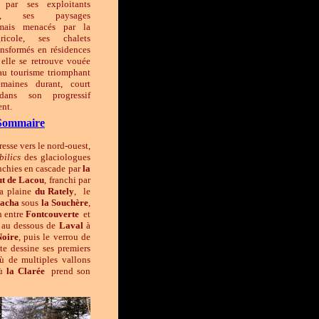
 par ses exploitants
nels, ses paysages
mais menacés par la
ricole, ses chalets
ransformés en résidences
 elle se retrouve vouée
au tourisme triomphant
maines durant, court
dans son progressif
nt.
Sommaire
resse vers le nord-ouest,
bilics
des glaciologues
anchies en cascade par
la
ut de Lacou
, franchi par
la plaine
du Rately
, le
acha
sous
la Souchère
,
n entre
Fontcouverte
et
r au dessous de
Laval
à
Noire
, puis le verrou de
e dessine ses premiers
où de multiples vallons
ù
la Clarée
prend son