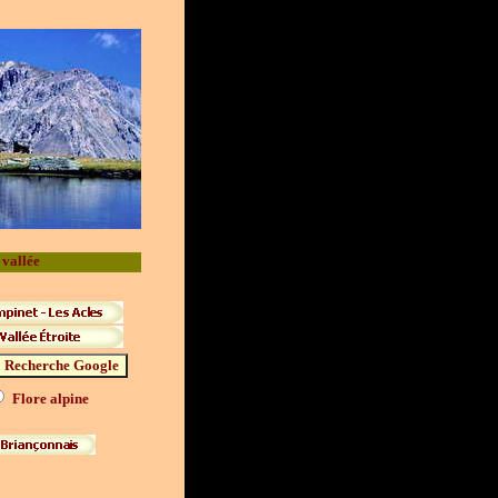
 vallée
Flore alpine