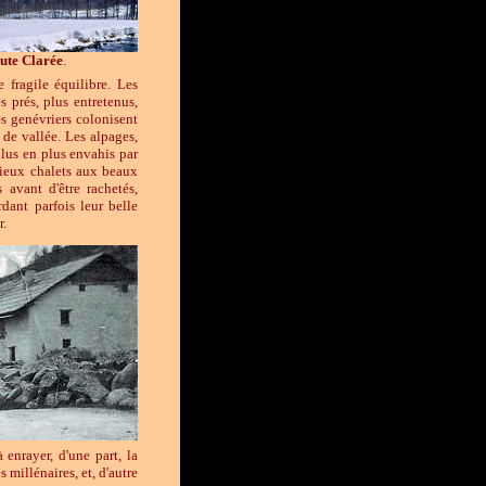
ute Clarée
.
 fragile équilibre. Les
s prés, plus entretenus,
es genévriers colonisent
 de vallée. Les alpages,
plus en plus envahis par
 vieux chalets aux beaux
 avant d'être rachetés,
dant parfois leur belle
r.
enrayer, d'une part, la
 millénaires, et, d'autre