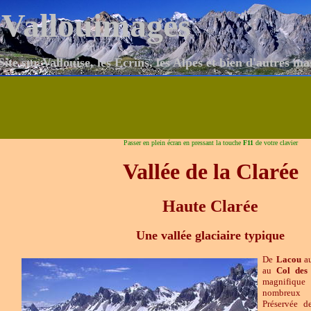
Vallouimages
Site sur Vallouise, les Écrins, les Alpes et bien d'autres ma
Passer en plein écran en pressant la touche
F11
de votre clavier
Vallée de la Clarée
Haute Clarée
Une vallée glaciaire typique
De
Lacou
a
au
Col
des
magnifique 
nombreux 
Préservée d