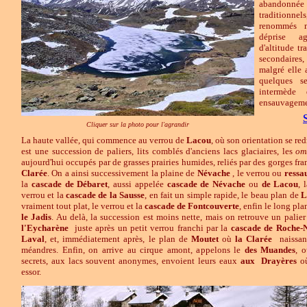
abandonnée
tradition
renommés 
déprise ag
d'altitude t
secondaires,
malgré elle 
quelques se
intermède 
ensauvageme
Cliquer sur la photo pour l'agrandir
La haute vallée, qui commence au verrou de
Lacou
, où son orientation se red
est une succession de paliers, lits comblés d'anciens lacs glaciaires, les
om
aujourd'hui occupés par de grasses prairies humides, reliés par des gorges fr
Clarée
. On a ainsi successivement la plaine de
Névache
, le verrou ou
ressa
la
cascade de Débaret
, aussi appelée
cascade de Névache
ou
de
Lacou
, 
verrou et la
cascade de
la Sausse
, en fait un simple rapide, le beau plan de
L
vraiment tout plat, le verrou et la
cascade de
Fontcouverte
, enfin le long pla
le
Jadis
. Au delà, la succession est moins nette, mais on retrouve un palie
l'Eycharène
juste après un petit verrou franchi par la
cascade de Roche-
Laval
, et, immédiatement après, le plan de
Moutet
où
la Clarée
naissant
méandres. Enfin, on arrive au cirque amont, appelons le
des Muandes
, 
secrets, aux lacs souvent anonymes, envoient leurs eaux
aux
Drayères
o
essor.