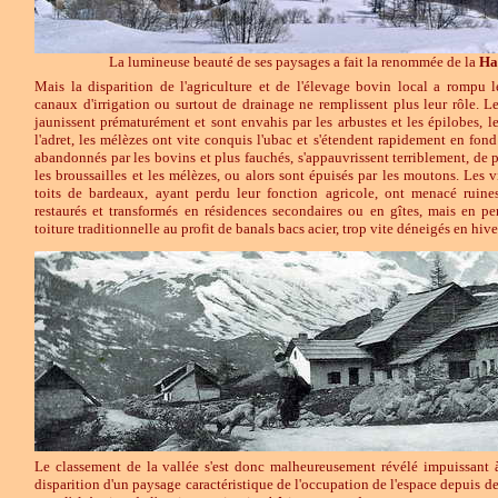
La lumineuse beauté de ses paysages a fait la renommée de la
Ha
Mais la disparition de l'agriculture et de l'élevage bovin local a rompu le
canaux d'irrigation ou surtout de drainage ne remplissent plus leur rôle. Le
jaunissent prématurément et sont envahis par les arbustes et les épilobes, l
l'adret, les mélèzes ont vite conquis l'ubac et s'étendent rapidement en fond
abandonnés par les bovins et plus fauchés, s'appauvrissent terriblement, de 
les broussailles et les mélèzes, ou alors sont épuisés par les moutons. Les
toits de bardeaux, ayant perdu leur fonction agricole, ont menacé ruines
restaurés et transformés en résidences secondaires ou en gîtes, mais en per
toiture traditionnelle au profit de banals bacs acier, trop vite déneigés en hive
Le classement de la vallée s'est donc malheureusement révélé impuissant à 
disparition d'un paysage caractéristique de l'occupation de l'espace depuis des