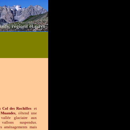
ssifs, régions et pays
u
Col
des
Rochilles
et
Muandes
, s'étend une
vallée glaciaire aux
vallons suspendus.
es aménagements mais