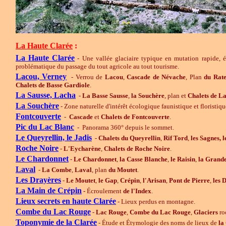
La Haute Clarée
:
La Haute Clarée
- Une vallée glaciaire typique en mutation rapide, 
problématique du passage du tout agricole au tout tourisme.
Lacou, Verney
- Verrou de
Lacou
,
Cascade de
Névache
, Plan
du Rate
Chalets de
Basse
Gardiole
.
La Sausse, Lacha
-
La Basse
Sausse
,
la
Souchère
, plan et
Chalets de
La
La Souchère
- Zone naturelle d'intérêt écologique faunistique et floristiq
Fontcouverte
-
Cascade
et
Chalets de
Fontcouverte
.
Pic du Lac Blanc
- Panorama 360° depuis le sommet.
Le
Queyrellin, le Jadis
-
Chalets
du
Queyrellin
,
Rif Tord
,
les Sagnes, l
Roche Noire
-
L'Eycharène
,
Chalets de Roche Noire
.
Le Chardonnet
-
Le Chardonnet
,
la Casse Blanche
,
le Raisin
,
la Grand
Laval
-
La Combe
,
Laval
, plan
du
Moutet
.
Les Drayères
-
Le Moutet
,
le Gap
,
Crépin
,
l'Arisan
,
Pont de Pierre
,
les 
La Main de Crépin
-
Écroulement
de l'Index
.
Lieux secrets en haute Clarée
- Lieux perdus en montagne.
Combe du Lac Rouge
-
Lac Rouge
,
Combe du Lac Rouge
,
Glaciers
ro
Toponymie de la Clarée
- Étude et Étymologie des noms de lieux de
la