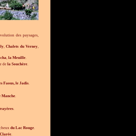
évolution des paysages,
ly
,
Chalets
du Verney
,
cha
,
la Meuille
.
ue de
la Souchère
.
es Faous, le Jadis
.
e Manche
.
Drayères
.
cheux
du Lac Rouge
.
 Clarée
.