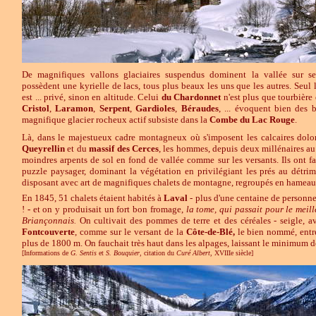
De magnifiques vallons glaciaires suspendus dominent la vallée sur s
possèdent une kyrielle de lacs, tous plus beaux les uns que les autres. Seul 
est ... privé, sinon en altitude. Celui
du
Chardonnet
n'est plus que tourbière 
Cristol
,
Laramon
,
Serpent
,
Gardioles
,
Béraudes
, ... évoquent bien des
magnifique glacier rocheux actif subsiste dans la
Combe du Lac Rouge
.
Là, dans le majestueux cadre montagneux où s'imposent les calcaires dol
Queyrellin
et du
massif des Cerces
, les hommes, depuis deux millénaires au
moindres arpents de sol en fond de vallée comme sur les versants. Ils ont 
puzzle paysager, dominant la végétation en privilégiant les prés au détrim
disposant avec art de magnifiques chalets de montagne, regroupés en hameaux 
En 1845, 51 chalets étaient habités à
Laval
- plus d'une centaine de personn
!
-
et on y produisait un fort bon fromage,
la tome, qui passait pour le meil
Briançonnais
On cultivait des pommes de terre et des céréales - seigle, a
.
Fontcouverte
, comme sur le versant de la
Côte-de-Blé,
le bien nommé, ent
plus de 1800 m. On fauchait très haut dans les alpages, laissant le minimum d
[Informations de
G. Sentis
et
S. Bouquier
, citation du
Curé Albert
, XVIIIe siècle]