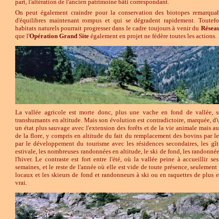
part, l'altération de l'ancien patrimoine bâti correspondant.
On peut également craindre pour la conservation des biotopes remarquabl
d'équilibres maintenant rompus et qui se dégradent rapidement. Toutefo
habitats naturels pourrait progresser dans le cadre toujours à venir du
Résea
que l'
Opération Grand Site
également en projet ne fédère toutes les actions.
La vallée agricole est morte donc, plus une vache en fond de vallée,
transhumants en altitude. Mais son évolution est contradictoire, marquée, d'u
un état plus sauvage avec l'extension des forêts et de la vie animale mais 
de la flore, y compris en altitude du fait du remplacement des bovins par les 
par le développement du tourisme avec les résidences secondaires, les gîte
estivale, les nombreuses randonnées en altitude, le ski de fond, les randonnée
l'hiver. Le contraste est fort entre l'été, où la vallée peine à accueillir se
semaines, et le reste de l'année où elle est vide de toute présence, seulemen
locaux et les skieurs de fond et randonneurs à ski ou en raquettes de plus 
vrai.