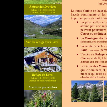
Poi
Mai 200
Refuge des Drayères
Refuge : 04 92 21 36 01
La route s'arrête en haut d
Gardien : 04 92 21 37 28
l'accès contingenté et les
important pour de multiples
La plus célèbre et 
atteint par une mon
peuvent poursuivre
Cerces
ou se diriger 
La
Montagne des T
Vue du refuge vers l'aval
Sente raide, plus que sentie
_______________________________
La montée vers le ci
Poua
-
, perm
la montée
L'accès au
Refuge 
Cerces
, et de là, à la
Itinéraire alpin exposé en c
Le cirque
des
Muan
qui le dominent, et,
m) et ce qui reste du
Refuge de Laval
à l'ombre et gelé le matin.
Refuge : 04 92 21 16 96
Refuge en cours de réfection
_______________________________
Arolle ou pin cembro