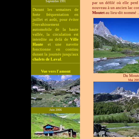
Septembre 1991
par un défilé où elle per
______________________________
nouveau à un ancien lac co
Durant les semaines de
Moutet
au lieu-dit nommé .
forte fréquentation en
juillet et août, pour éviter
l'envahissement
automobile de la haute
vallée, la circulation est
interdite au delà de
Ville
Haute
et une navette
fonctionne en continu
durant la journée jusqu'aux
chalets de Laval
.
_______________________________
Vue vers l'amont
Du Moute
Mai 200
Juin 2006