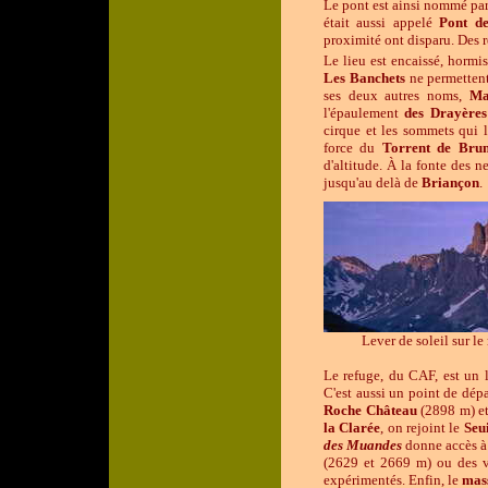
Le pont est ainsi nommé parce
était aussi appelé
Pont d
proximité ont disparu. Des 
Le lieu est encaissé, hormis
Les Banchets
ne permettent
ses deux autres noms,
Ma
l'épaulement
des Drayères
cirque et les sommets qui l
force du
Torrent de Bru
d'altitude. À la fonte des ne
jusqu'au delà de
Briançon
.
Lever de soleil sur l
Le refuge, du CAF, est un l
C'est aussi un point de dépa
Roche Château
(2898 m) e
la Clarée
, on rejoint le
Seu
des Muandes
donne accès à
(2629 et 2669 m) ou des 
expérimentés. Enfin, le
mas