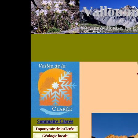
Valloui
Site sur Vallouise, les É
P
Sommaire Clarée