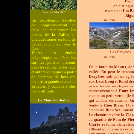
Photo 
on distingu
Les Ba
Photos 2 à 4 :
La tailla - Mai 2007
Aigui
______________________________
Un peuplement d'arolles
Mai 2007
est progressivement en
train de recoloniser les
pentes de
la Tailla
et
quelques zones en fond de
vallée notamment vers
le
Gap
.
Les Drayères -
Toutes les études
palynologiques effectuées
Mai 2007
sur les pollens présents
De la butte
du
Moutet
, do
dans les sédiments des lacs
vallée. On peut le remonte
et anthracologiques à partir
Drayères
, soit par un agr
de charbons de bois ont
aux
Lacs Long
et
Rond de
montré sa grande extension
autrefois, y compris à plus
période hivernale, seule la piste tra
successivement à
Entre le
haute altitude.
_______________________________
encore un petit verrou (le
La Main du Diable
qui comme ses cousins
G
borde le
Riou Blanc
. On v
amont du
Riou Sec
, torren
Le chemin traverse
la Clar
au quartier de
Pont de Pie
Clarée
se forme véritablemen
affluent qui draine les eaux
seulement la présence. Le 