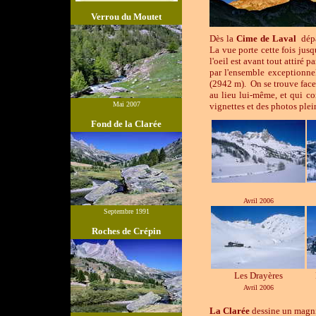
Verrou du
Moutet
Dès la
Cime de Laval
dépas
La vue porte cette fois jusq
l'oeil est avant tout attiré 
par l'ensemble exceptionne
(2942 m). On se trouve face
au lieu lui-même, et qui co
Mai 2007
vignettes et des photos pl
Fond de la Clarée
Avril 2006
Septembre 1991
Roches de Crépin
Les Drayères
Avril 2006
La Clarée
dessine un magn