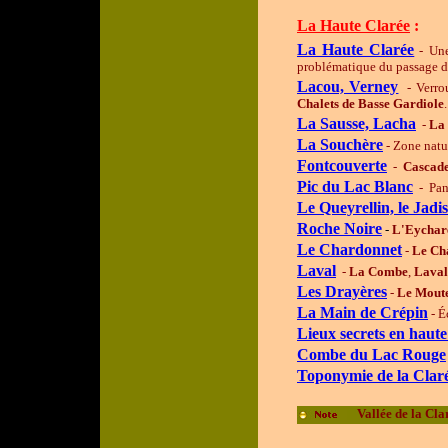
La Haute Clarée
:
La Haute Clarée
- Une
problématique du passage du
Lacou, Verney
- Verr
Chalets de
Basse
Gardiole
.
La Sausse, Lacha
-
La
La Souchère
- Zone natur
Fontcouverte
-
Cascad
Pic du Lac Blanc
- Pan
Le
Queyrellin, le Jadis
Roche Noire
-
L'Eychar
Le Chardonnet
-
Le Ch
Laval
-
La Combe
,
Laval
Les Drayères
-
Le Mout
La Main de Crépin
- 
Lieux secrets en haute
Combe du Lac Rouge
Toponymie de la Clar
Vallée de la Cla