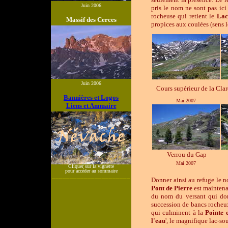
Juin 2006
pris le nom ne sont pas ici
rocheuse qui retient le
Lac
Massif des Cerces
propices aux coulées (sens l
Juin 2006
Cours supérieur de la Clar
Bannières et Logos
Mai 2007
Liens et Annuaire
Verrou du Gap
Mai 2007
Cliquer sur la vignette
pour accéder au sommaire
______________________
Donner ainsi au refuge le no
Pont de Pierre
est mainten
du nom du versant qui domi
succession de bancs rocheu
qui culminent à la
Pointe d
l'eau
', le magnifique lac-so