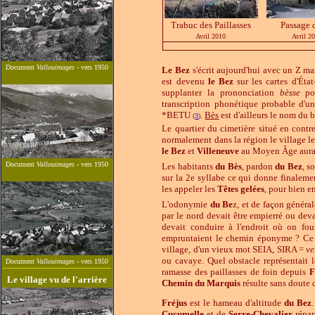
Trabuc des Paillasses
Passage 
Avril
2010
Avril
20
Document
Vallouimages
- vers 1950
Le Bez
s'écrit aujourd'hui avec un Z m
est devenu
le Bez
sur les cartes d'Éta
supplanter la prononciation
bèsse
pou
transcription phonétique probable d'u
*BETU
.
Bès
est d'ailleurs le nom du 
(
3
)
Le quartier du cimetière situé en cont
normalement dans la région le village l
le Bez
et
Villeneuve
au Moyen Âge aurai
Document
Vallouimages
- vers 1950
Les habitants
du Bès
, pardon
du Bez
, s
sur la 2e syllabe ce qui donne finaleme
les appeler les
Têtes gelées
, pour bien e
L'odonymie
du Be
z, et de façon généra
par le nord devait être empierré ou de
devait conduire à l'endroit où on f
empruntaient le chemin éponyme ? Ce po
village, d'un vieux mot SEIA, SIRA =
ve
ou cavaye. Quel obstacle représentait 
Document
Vallouimages
- vers 1950
______________________
ramasse des paillasses de foin depuis
F
Le village vu de l'arrière
Chemin du Marquis
résulte sans doute 
Fréjus
est le hameau d'altitude
du Bez
Cucumelle
et de
Serre-Chevalier
répar