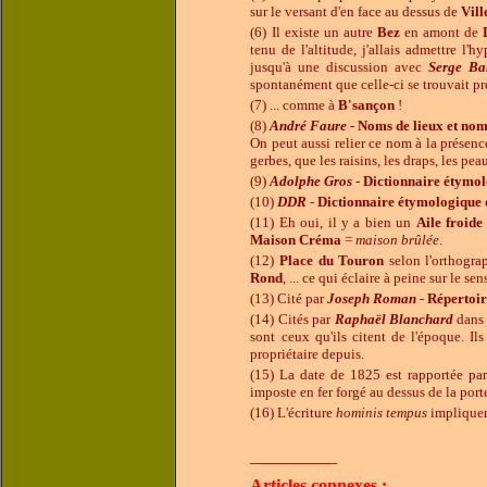
sur le versant d'en face au dessus de
Vil
(6) Il existe un autre
Bez
en amont de
tenu de l'altitude, j'allais admettre l'
jusqu'à une discussion avec
Serge Ba
spontanément que celle-ci se trouvait p
(7) ... comme à
B'sançon
!
(8)
André Faure
-
Noms de lieux et nom
On peut aussi relier ce nom à la présenc
gerbes, que les raisins, les draps, les peau
(9)
Adolphe Gros
-
Dictionnaire étymol
(10)
DDR
-
Dictionnaire étymologique 
(11) Eh oui, il y a bien un
Aile froide
Maison Créma
=
maison brûlée
.
(12)
Place du Touron
selon l'orthogra
Rond
, ... ce qui éclaire à peine sur le sen
(13) Cité par
Joseph Roman
-
Répertoir
(14) Cités par
Raphaël Blanchard
dans
sont ceux qu'ils citent de l'époque. I
propriétaire depuis.
(15) La date de 1825 est rapportée pa
imposte en fer forgé au dessus de la por
(16) L'écriture
hominis tempus
impliquer
__________
Articles connexes
: