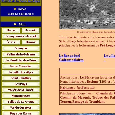
Mairie de la Salle les Alpes
05240 La Salle le Alpes
Cliquer sur la photo pour l'agrandir
Tout le secteur reste sous la menace de
Si le village lui-même est un peu à l'éc
principal et le lotissement de
Pré
Long
o
__________
Le Bez en bref
Le vill
Cadrans solaires
Ancien nom
:
Le Bès
(avant les cartes 
Noms historiques
:
Becium
(1293 et ...)
Habitants
:
les Bessoulis
Principaux odonymes
:
Chemin du Cav
Chemin du Marquis, Trabuc des Pail
Touron, Passage du Tremblant.