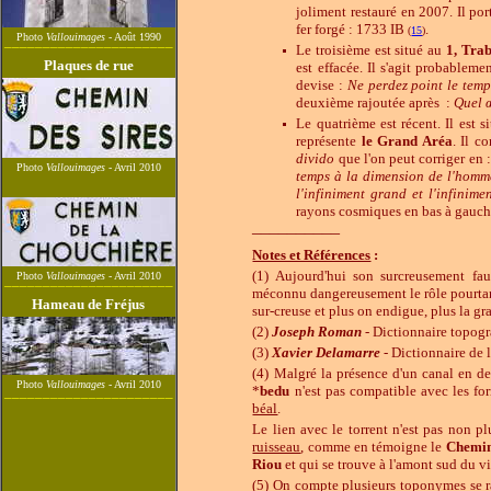
joliment restauré en 2007. Il por
fer forgé : 1733 IB
.
(
15
)
Photo
Vallouimages
- Août 1990
______________________
L
e troisième est situé au
1, Trab
Plaques de rue
est effacée. Il s'agit probablem
devise :
Ne perdez point le temp
deuxième rajoutée après :
Quel œ
Le quatrième est récent. Il est s
représente
le Grand Aréa
. Il c
divido
que l'on peut corriger en 
Photo
Vallouimages
- Avril 2010
temps à la dimension de l'homm
l'infiniment grand et l'infinimen
rayons cosmiques en bas à gauch
__________
Notes et Références
:
(1) Aujourd'hui son surcreusement fa
Photo
Vallouimages
- Avril 2010
______________________
méconnu dangereusement le rôle pourtant
Hameau de Fréjus
sur-creuse et plus on endigue, plus la gr
(2)
Joseph Roman
- Dictionnaire topog
(3)
Xavier Delamarre
- Dictionnaire de 
(4) Malgré la présence d'un canal en d
Photo
Vallouimages
-
Avril 2010
*
bedu
n'est pas compatible avec les fo
______________________
béal
.
Le lien avec le torrent n'est pas non p
ruisseau
, comme en témoigne le
Chemin
Riou
et qui se trouve à l'amont sud du vil
(5) On compte plusieurs toponymes se 