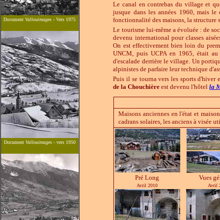
Le canal en contrebas du village et qu
jusque dans les années 1960, mais le d
fonctionnalité des maisons, la structure so
Document
Vallouimage
s - Vers 1975
Le tourisme lui-même a évoluée : de so
devenu international pour classes aisée
On est effectivement bien loin du prem
UNCM, puis UCPA en 1965, était au dé
d'escalade derrière le village. Un portiq
alpinistes de parfaire leur technique d'a
Puis il se tourna vers les sports d'hiver
de la Chouchière
est devenu l'hôtel
la 
Maisons anciennes en l'état et maison
cadrans solaires, les anciens à visée ut
Document
Vallouimages
- vers 1950
Pré Long
Vues gé
Avril
2010
Avril