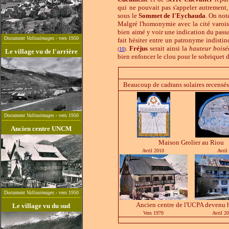
qui ne pouvait pas s'appeler autrement
sous le
Sommet de l'Eychauda
. On not
Malgré l'homonymie avec la cité varoise
bien aimé y voir une indication du pas
Document
Vallouimages
- vers 1950
______________________
fait hésiter entre un patronyme indist
.
Fréjus
serait ainsi la
hauteur boisé
(
10
)
Le village vu de l'arrière
bien enfoncer le clou pour le sobriquet 
Beaucoup de cadrans solaires recensé
Document
Vallouimages
- vers 1950
______________________
Ancien centre UNCM
Maison Grolier au Riou
Avril
2010
Avri
Document
Vallouimages
- vers 1950
______________________
Ancien centre de l'UCPA devenu 
Le village vu du sud
Vers 1970
Avril
20