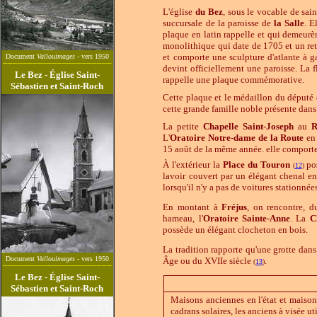
L'église
du Bez
, sous le vocable de sai
succursale de la paroisse de
la Salle
. E
plaque en latin rappelle et qui demeurèr
monolithique qui date de 1705 et un ret
et comporte une sculpture d'atlante à ga
Document
Vallouimages
- vers 1950
______________________
devint officiellement une paroisse. La 
Le Bez -
Église Saint-
rappelle une plaque commémorative.
Sébastien et Saint-Roch
Cette plaque et le médaillon du député
cette grande famille noble présente dan
La petite
Chapelle Saint-Joseph
au
R
L'
Oratoire
Notre-dame de la Route
en 
15 août de la même année. elle comporte 
À l'extérieur la
Place du Touron
pos
(
12
)
lavoir couvert par un élégant chenal en
lorsqu'il n'y a pas de voitures stationnées
En montant à
Fréjus
, on rencontre, d
hameau, l'
Oratoire Sainte-Anne
. La
C
possède un élégant clocheton en bois.
La tradition rapporte qu'une grotte dans
Document
Vallouimages
- vers 1950
Âge ou du XVIIe siècle
.
______________________
(
13
)
Le Bez -
Église Saint-
Sébastien et Saint-Roch
Maisons anciennes en l'état et maison
cadrans solaires, les anciens à visée ut