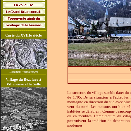
______________________
Carte du XVIIIe siècle
Document
Vallouimages
______________________
Village du Bez, face à
Villeneuve et la Salle
La structure du village semble dater du d
de 1705. De sa situation à l'adret les
montagne en direction du sud avec plusieu
vent du nord. Les maisons ont bien sûr 
habitées se délabrent. Comme beaucoup e
ou en meublés. L'architecture du villa
poursuivent la tradition de décoration 
modernes.