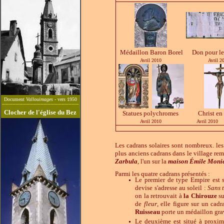
Médaillon Baron Borel
Don pour le
Avril
2010
Avril
2
Document
Vallouimages
- vers 1950
______________________
Clocher de l'église du Bez
Statues polychromes
Christ en
Avril
2010
Avril
2010
Les cadrans solaires sont nombreux. les 
plus anciens cadrans dans le village rem
Zarbula
, l'un sur la
maison Émile Moni
Parmi les quatre cadrans présentés :
Le premier de type Empire est 
devise s'adresse au soleil :
Sans t
on la retrouvait à
la Chirouze
su
de
fleur
, elle figure sur un ca
Ruisseau
porte un médaillon gra
Le deuxième est situé à proxi