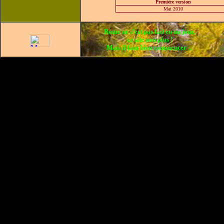
Première version
Mai 2010
Rome ne s'est pas fait en un jour,
ce site non plus !
Mais il faut bien commencer ...