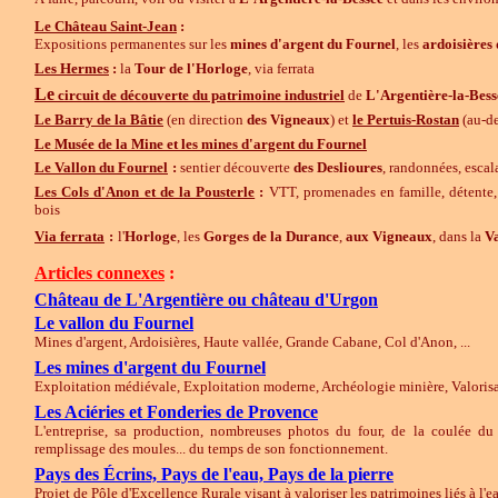
Le Château Saint-Jean
:
Expositions permanentes sur les
mines d'argent du Fournel
, les
ardoisières
Les Hermes
:
la
Tour de l'Horloge
, via ferrata
Le
circuit de découverte du patrimoine industriel
de
L'Argentière-la-Bess
Le Barry de la Bâtie
(en direction
des Vigneaux
) et
le Pertuis-Rostan
(au-d
Le Musée de la Mine et les mines d'argent du Fournel
Le Vallon du Fournel
:
sentier découverte
des Deslioures
, randonnées, escal
Les Cols d'Anon et de la Pousterle
:
VTT, promenades en famille, détente, 
bois
Via ferrata
:
l'
Horloge
, les
Gorges de la Durance
,
aux Vigneaux
, dans la
Va
Articles connexes
:
Château de L'Argentière ou château d'Urgon
Le vallon du Fournel
Mines d'argent, Ardoisières, Haute vallée, Grande Cabane, Col d'Anon, ...
Les mines d'argent du Fournel
Exploitation médiévale, Exploitation moderne, Archéologie minière, Valorisati
Les Aciéries et Fonderies de Provence
L'entreprise, sa production,
nombreuses
photos du four, de la coulée du 
remplissage des moules... du temps de son fonctionnement.
Pays des Écrins, Pays de l'eau, Pays de la pierre
Projet de Pôle d'Excellence Rurale visant à valoriser les patrimoines liés à l'e