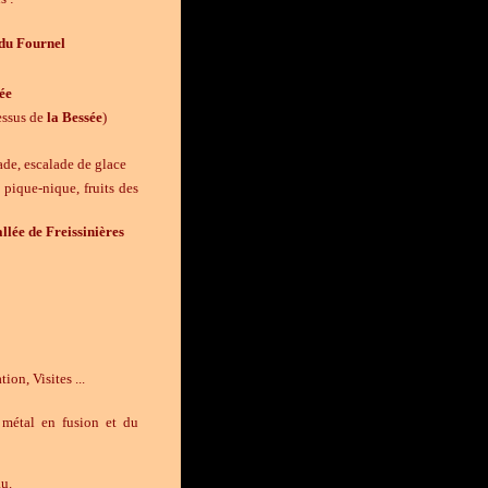
 du Fournel
ée
essus de
la
Bessée
)
ade, escalade de glace
pique-nique, fruits des
llée de Freissinières
on, Visites ...
métal en fusion et du
au.