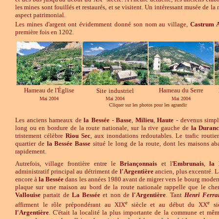
les mines sont fouillés et restaurés, et se visitent. Un intéressant musée de la 
aspect patrimonial.
Les mines d'argent ont évidemment donné son nom au village,
Castrum A
première fois en 1202.
Hameau de l'Église
Hameau du Serre
Site
industriel
Mai 2004
Mai 2004
Mai 2004
Cliquer sur les photos pour les agrandir
Les anciens hameaux de
la Bessée
-
Basse
,
Milieu
,
Haute
- devenus simples
long ou en bordure de la route nationale, sur la rive gauche de
la
Duranc
tristement célèbre
Riou Sec
, aux inondations redoutables. Le trafic routier
quartier de
la Bessée Basse
situé le long de la route, dont les maisons a
rapidement.
Autrefois, village frontière entre le
Briançonnais
et l'
Embrunais
,
la
administratif principal au détriment de
l'Argentière
ancien, plus excentré. L
encore à
la Bessée
dans les années 1980 avant de migrer vers le bourg mode
plaque sur une maison au bord de la route nationale rappelle que le chem
Vallouise
partait de
La Bessée
et non de
l'Argentière
. Tant
Henri Ferra
e
e
affirment le rôle prépondérant au XIX
siècle et au début du XX
si
l'Argentière
. C'était la localité la plus importante de la commune et mêm