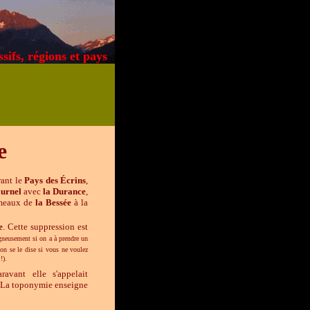
ssifs, régions et pays
e
rant le
Pays des Écrins
,
urnel
avec
la Durance
,
meaux de
la Bessée
à la
e
. Cette suppression est
gneusement si on a à prendre un
'on se le dise
si vous ne voulez
!).
avant elle s'appelait
m. La toponymie enseigne