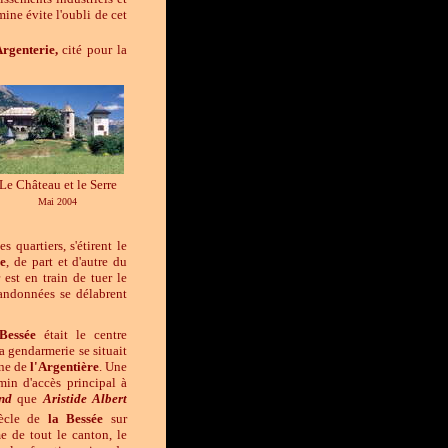
mine évite l'oubli de cet
rgenterie,
cité pour la
Le Château et le Serre
Mai 2004
 quartiers, s'étirent le
e
, de part et d'autre du
 est en train de tuer le
bandonnées se délabrent
 Bessée
était le centre
a gendarmerie se situait
rne de
l'Argentière
. Une
in d'accès principal à
nd
que
Aristide Albert
ècle de
la Bessée
sur
e de tout le canton, le