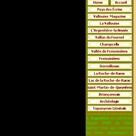
______________________
L'Argentière
est adhérente
depuis 1989 du label
station verte
qui concerne
les lieux touristiques à