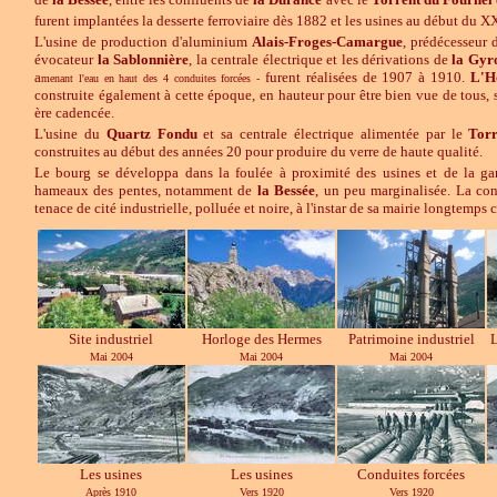
furent implantées la desserte ferroviaire dès 1882 et les usines au début du X
L'usine de production d'aluminium
Alais-Froges-Camargue
, prédécesseur
évocateur
la
Sablonnière
, la centrale électrique et les dérivations de
la
Gyr
a
furent réalisées de 1907 à 1910.
L'H
menant l'eau en haut des 4 conduites forcées -
construite également à cette époque, en hauteur pour être bien vue de tous,
ère cadencée.
L'usine du
Quartz Fondu
et sa centrale électrique alimentée par le
Torr
construites au début des années 20 pour produire du verre de haute qualité.
Le bourg se développa dans la foulée à proximité des usines et de la gar
hameaux des pentes, notamment de
la
Bessée
, un peu marginalisée. La con
tenace de cité industrielle, polluée et noire, à l'instar de sa mairie longtemps c
Site industriel
Horloge des Hermes
Patrimoine industriel
L
Mai 2004
Mai 2004
Mai 2004
Les usines
Les usines
Conduites forcées
Après 1910
Vers 1920
Vers 1920