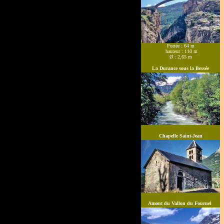
Portée : 64 m
hauteur : 110 m
Ø : 2,65 m
La Durance sous la Bessée
Chapelle Saint-Jean
Amont du Vallon du Fournel