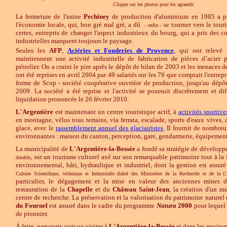
Cliquer sur les photos pour les agrandir
La fermeture de l'usine
Pechiney
de production d'aluminium en 1985 a po
l'économie locale, qui, bon gré mal gré, a dû
se tourner vers le tour
- enfin -
certes, entrepris de changer l'aspect industrieux du bourg, qui a pris des co
industrielles marquent toujours le paysage.
Seules les
AFP
,
Aciéries et Fonderies de Provence
, qui ont relevé
maintiennent une activité industrielle de fabrication de pièces d’acier 
pétrolier. On a craint le pire après le dépôt de bilan de 2003 et les menaces d
ont été reprises en avril 2004 par 49 salariés sur les 79 que comptait l'entrep
forme de Scop - société coopérative ouvrière de production, jusqu'au dépô
2009. La société a été reprise et l'activité se poursuit discrètement et di
liquidation prononcée le 26 février 2010.
L'Argentière
est maintenant un centre touristique actif, à
activités sportive
en montagne, vélos tous terrains, via ferrata, escalade, sports d'eaux vives,
glace, avec le
rassemblement annuel des glaciairistes
. Il fournit de nombreu
environnantes : maison du canton, perception, gare, gendarmerie, équipement
La municipalité de
L'Argentière-la-Bessée
a fondé sa stratégie de dévelop
, sur un tourisme culturel axé sur son remarquable patrimoine tout à la 
durable
environnemental, bâti, hydraulique et industriel, dont la gestion est assu
Culture Scientifique, technique et Industrielle (label des Ministères de la Recherche et de la Cu
particulier, le dégagement et la mise en valeur des anciennes mines d
restauration de la
Chapelle
et du
Château
Saint-Jean
, la création d'un m
centre de recherche. La préservation et la valorisation du patrimoine nature
du Fournel
est assuré dans le cadre du programme
Natura
2000
pour lequel
de pionnier.
À faire, parcourir, voir ou visiter à
L'Argentière-la-Bessée
et dans les environ