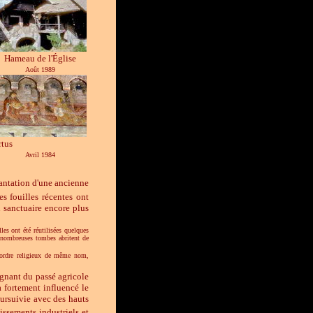
Hameau de l'Église
Août 1989
rtus
Avril 1984
lantation d'une ancienne
es fouilles récentes ont
n sanctuaire encore plus
les ont été réutilisées quelques
de nombreuses tombes abritent de
l'ordre religieux de même nom,
ignant du passé agricole
a fortement influencé le
oursuivie avec des hauts
lissements industriels et