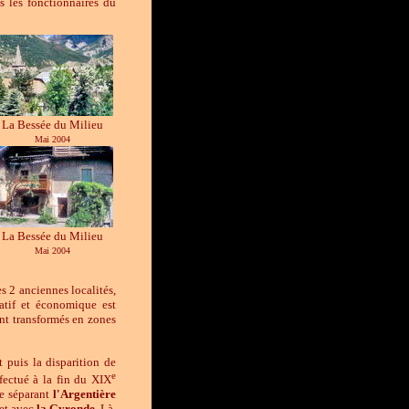
us les fonctionnaires du
La Bessée du Milieu
Mai 2004
La Bessée du Milieu
Mai 2004
s 2 anciennes localités,
atif et économique est
nt transformés en zones
 puis la disparition de
e
fectué à la fin du XIX
ée séparant
l'Argentière
et avec
la
Gyronde
. Là,