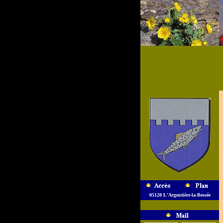
05120 L'Argentière-la-Bessée