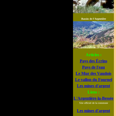
Bassin de l'Argentière
Articles :
Pays des
Écrins
Pays de l'eau
Le Mur des Vaudois
Le vallon du Fournel
Les mines d'argent
Liens :
L'Argentière-la-Bessée
Site officiel de la commune
Les mines d'argent