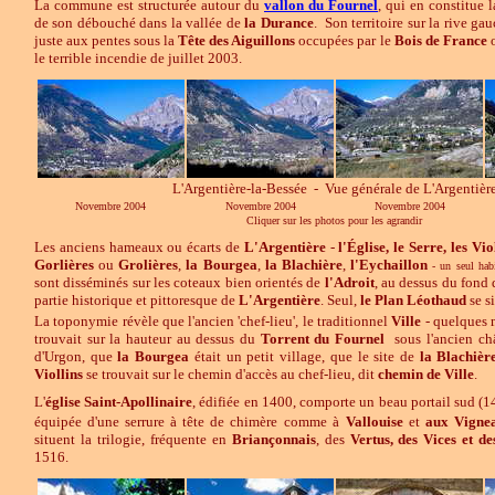
La commune est structurée autour du
vallon du Fournel
, qui en constitue l
de son débouché dans la vallée de
la Durance
. Son territoire sur la rive gau
juste aux pentes sous la
Tête des Aiguillons
occupées par le
Bois de France
o
le terrible incendie de juillet 2003.
L'Argentière-la-Bessée - Vue générale de L'Argentièr
Novembre 2004
Novembre 2004
Novembre 2004
Cliquer sur les photos pour les agrandir
Les anciens hameaux ou écarts de
L
'Argentière
-
l'Église, le Serre, les Vio
Gorlières
ou
Grolières
,
la
Bourgea
,
la
Blachière
,
l'Eychaillon
- un seul hab
sont disséminés sur les coteaux bien orientés de
l'Adroit
, au dessus du fond d
partie historique et pittoresque de
L'Argentière
.
Seul,
le Plan Léothaud
se s
La toponymie révèle que l'ancien 'chef-lieu', le traditionnel
Ville
- quelques 
trouvait sur la hauteur au dessus du
Torrent
du Fournel
sous l'ancien ch
d'Urgon, que
la
Bourgea
était un petit village, que le site de
la
Blachièr
Viollins
se trouvait sur le chemin d'accès au chef-lieu, dit
chemin de Ville
.
L'
église Saint-Apollinaire
, édifiée en 1400, comporte un beau portail sud (14
équipée d'une serrure à tête de chimère
comme à
Vallouise
et
aux Vigne
situent la trilogie, fréquente en
Briançonnais
, des
Vertus, des Vices et d
1516.