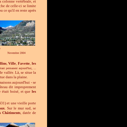
a colonne vertébrale, et
che de celle-ci se limite
u ce qu'il en reste après
e
Novembre 2004
llins
,
Ville
,
Favette
,
les
, ...
itant permanent aujourd'hui
e vallée. Là, se situe la
itue dans la plaine.
maisons aujourd'hui - se
âteau
dit improprement
e
était boisé, et que
les
31) et une vieille porte
aux
. Sur le mur sud, se
es Châtiments
, datée de