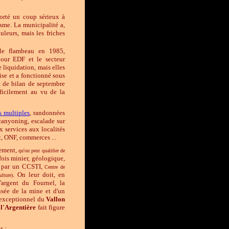
rté un coup sérieux à
isme. La municipalité a,
uleurs, mais les friches
 le flambeau en 1985,
pour EDF et le secteur
e liquidation, mais elles
rise et a fonctionné sous
t de bilan de septembre
fficilement au vu de la
s multiples
, randonnées
 canyoning, escalade sur
x services aux localités
, ONF, commerces ...
pement,
qu'on peut qualifier de
fois minier, géologique,
ré par un CCSTI,
Centre de
. On leur doit, en
lture)
'arge
nt du Fournel, la
usée de la mine et d'un
l exceptionnel du
Vallo
n
l'Argentière
fait figure
s :