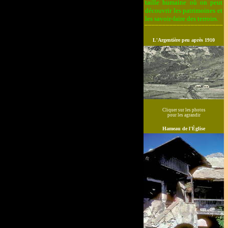
taille humaine où on peut
découvrir les patrimoines et
les savoir-faire des terroirs.
______________________
L'Argentière peu après 1910
Cliquer sur les photos
pour les agrandir
Hameau de l'
Église