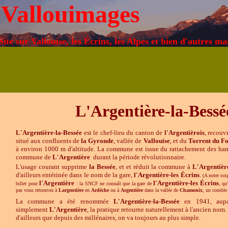
Vallouimages
Site sur Vallouise, les Écrins, les Alpes et bien d'autres ma
L'Argentière-la-Bessé
L'Argentière-la-Bessée
est le chef-lieu du canton de
l'Argentièrois
, recouv
situé aux confluents de
la
Gyronde
, vallée de
Vallouise
, et du
Torrent
du Fo
à environ 1000 m d'altitude.
La commune est issue du rattachement
des ha
commune de
L'Argentière
durant la période révolutionnaire.
L'usage courant supprime
la Bessée
, et et réduit la commune à
L'Argentièr
d'ailleurs entérinée dans le nom de la gare,
l'Argentière-les Écrins
.
(A noter soi
l'Argentière
l'Argentière-les Écrins
billet pour
: la SNCF ne connaît que la gare de
, qu
pas vous retrouvez à
Largentière
en
Ardèche
ou à
Argentière
dans la vallée de
Chamonix
, un comble 
La commune a été renommée
L'Argentière-la-Bessée
en 1941, aupar
simplement
L'Argentière
, la pratique retourne naturellement à l'ancien no
d'ailleurs que depuis des millénaires, on va toujours au plus simple.