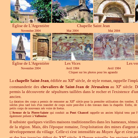
Église de L'Argentière
Chapelle Saint Jean
Novembre 2004
Mai 2004
Mai 2004
Église de L'Argentière
Les Vices
Les ve
Novembre 2004
Avril 1984
Avril 1984
Cliquer sur les photos pour les agrandir
e
La
chapelle Saint-Jean
, édifiée au XII
siècle, de style roman, rappelle l'imp
e
commanderie des
chevaliers de Saint-Jean de Jérusalem
au XI
siècle. D
permis la découverte de sépultures taillées dans le rocher et l'existence d'u
ancien.
e
La datation des corps a permis de remonter au XII
siècle pour la première utilisation des tombes. El
siècles plus tard lors d'un transfert de corps suite peut-être à des travaux dans la chapelle. Enfin, 
petits corps de nouveaux nés voire de foetus.
L'
Avenue de la Pierre-Sainte
qui conduit au
Pont Chancel
rappelle un ancien hôpital tenu par 
également présent à
Vallouise
.
Il subsiste quelques vieilles maisons traditionnelles dans les hameaux, témo
de la région. Mais, dès l'époque romaine, l'exploitation des mines d'argent 
développement du village. Celle-ci s'est intensifiée au
Moyen Âge
et s'est p
e
et des bas jusqu'au début du XX
siècle. A l'heure actuelle, les anciens étab