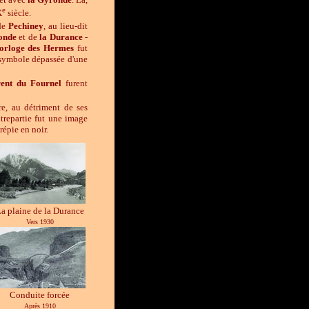
e
X
siècle.
 de
Pechiney
, au lieu-dit
onde
et de
la
Durance
-
orloge des Hermes
fut
 symbole dépassée d'une
ent
du
Fournel
furent
e, au détriment de ses
trepartie fut une image
répie en noir.
a plaine de la Durance
Vers 1930
Conduite forcée
Après 1910